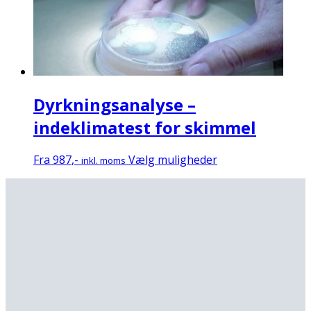
Mulighederne
kan
vælges
på
varesiden
Dyrkningsanalyse –
indeklimatest for skimmel
Dette
Fra
987
,-
Vælg muligheder
inkl. moms
vare
har
flere
varianter.
Mulighederne
kan
vælges
på
varesiden