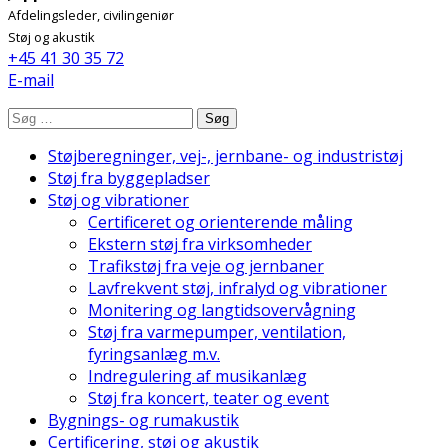
Afdelingsleder, civilingeniør
Støj og akustik
+45 41 30 35 72
E-mail
Søg
Støjberegninger, vej-, jernbane- og industristøj
Støj fra byggepladser
Støj og vibrationer
Certificeret og orienterende måling
Ekstern støj fra virksomheder
Trafikstøj fra veje og jernbaner
Lavfrekvent støj, infralyd og vibrationer
Monitering og langtidsovervågning
Støj fra varmepumper, ventilation,
fyringsanlæg m.v.
Indregulering af musikanlæg
Støj fra koncert, teater og event
Bygnings- og rumakustik
Certificering, støj og akustik