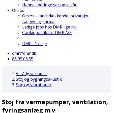
Handelsbetingelser og vilkår
Om os
Om os – landsdækkende, privatejet
rådgivningsfirma
Ledige jobs hos DMR lige nu
Cookiepolitik for DMR A/S
DMR i Norge
dmr@dmr.dk
86 95 06 55
Vi rådgiver om …
Støj og bygningsakustik
Støj og vibrationer
Støj fra varmepumper, ventilation,
fyringsanlæg m.v.