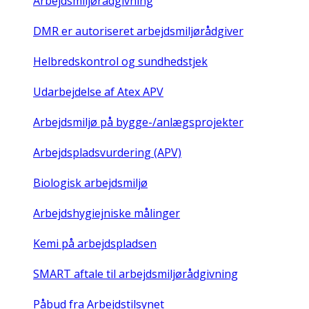
Arbejdsmiljørådgivning
DMR er autoriseret arbejdsmiljørådgiver
Helbredskontrol og sundhedstjek
Udarbejdelse af Atex APV
Arbejdsmiljø på bygge-/anlægsprojekter
Arbejdspladsvurdering (APV)
Biologisk arbejdsmiljø
Arbejdshygiejniske målinger
Kemi på arbejdspladsen
SMART aftale til arbejdsmiljørådgivning
Påbud fra Arbejdstilsynet