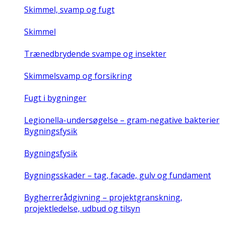
Skimmel, svamp og fugt
Skimmel
Trænedbrydende svampe og insekter
Skimmelsvamp og forsikring
Fugt i bygninger
Legionella-undersøgelse – gram-negative bakterier
Bygningsfysik
Bygningsfysik
Bygningsskader – tag, facade, gulv og fundament
Bygherrerådgivning – projektgranskning,
projektledelse, udbud og tilsyn