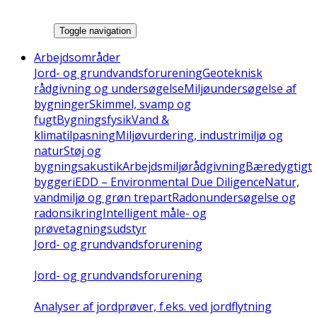
Toggle navigation
Arbejdsområder
Jord- og grundvandsforurening
Geoteknisk
rådgivning og undersøgelse
Miljøundersøgelse af
bygninger
Skimmel, svamp og
fugt
Bygningsfysik
Vand &
klimatilpasning
Miljøvurdering, industrimiljø og
natur
Støj og
bygningsakustik
Arbejdsmiljørådgivning
Bæredygtigt
byggeri
EDD – Environmental Due Diligence
Natur,
vandmiljø og grøn trepart
Radonundersøgelse og
radonsikring
Intelligent måle- og
prøvetagningsudstyr
Jord- og grundvandsforurening
Jord- og grundvandsforurening
Analyser af jordprøver, f.eks. ved jordflytning