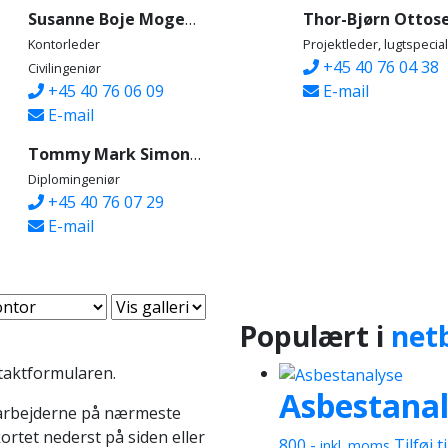
Susanne Boje Mogensen
Thor-Bjørn Ottos
Kontorleder
Projektleder, lugtspecial
+45 40 76 04 38
Civilingeniør
+45 40 76 06 09
E-mail
E-mail
Tommy Mark Simonsen
Diplomingeniør
+45 40 76 07 29
E-mail
Populært i
net
ntaktformularen.
Asbestana
arbejderne på nærmeste
rtet nederst på siden eller
800
,-
Tilføj t
inkl. moms