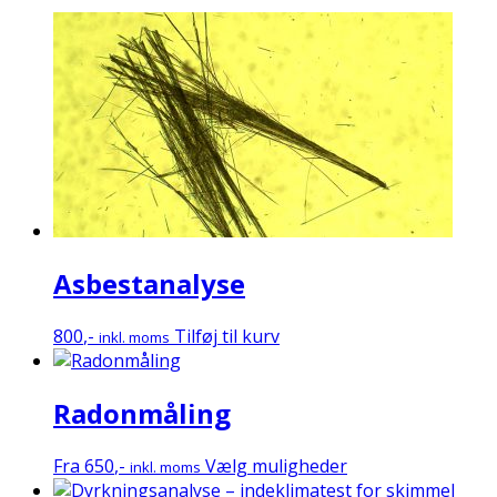
Asbestanalyse
800
,-
Tilføj til kurv
inkl. moms
Radonmåling
Dette
Fra
650
,-
Vælg muligheder
inkl. moms
vare