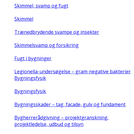
Skimmel, svamp og fugt
Skimmel
Trænedbrydende svampe og insekter
Skimmelsvamp og forsikring
Fugt i bygninger
Legionella-undersøgelse – gram-negative bakterier
Bygningsfysik
Bygningsfysik
Bygningsskader – tag, facade, gulv og fundament
Bygherrerådgivning – projektgranskning,
projektledelse, udbud og tilsyn