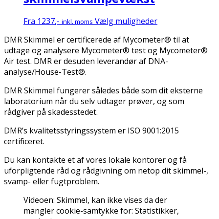
Dette
Fra
1237
,-
Vælg muligheder
inkl. moms
vare
DMR Skimmel er certificerede af Mycometer® til at
har
udtage og analysere Mycometer® test og Mycometer®
flere
Air test. DMR er desuden leverandør af DNA-
varianter.
analyse/House-Test®.
Mulighederne
kan
DMR Skimmel fungerer således både som dit eksterne
vælges
laboratorium når du selv udtager prøver, og som
på
rådgiver på skadesstedet.
varesiden
DMR’s kvalitetsstyringssystem er ISO 9001:2015
certificeret.
Du kan kontakte et af vores lokale kontorer og få
uforpligtende råd og rådgivning om netop dit skimmel-,
svamp- eller fugtproblem.
Videoen:
Skimmel
, kan ikke vises da der
mangler cookie-samtykke for: Statistikker,