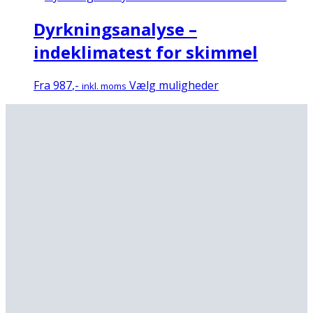
har
Dyrkningsanalyse –
flere
varianter.
indeklimatest for skimmel
Mulighederne
kan
Dette
Fra
987
,-
Vælg muligheder
inkl. moms
vælges
vare
på
har
varesiden
flere
varianter.
Mulighederne
kan
vælges
på
varesiden