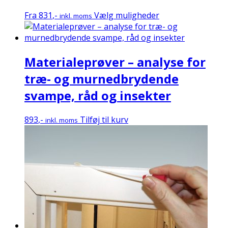
på
varesiden
Dette
Fra
831
,-
Vælg muligheder
inkl. moms
vare
har
flere
Materialeprøver – analyse for
varianter.
Mulighederne
træ- og murnedbrydende
kan
svampe, råd og insekter
vælges
på
varesiden
893
,-
Tilføj til kurv
inkl. moms