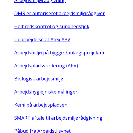
Arbejdsmiljørådgivning
DMR er autoriseret arbejdsmiljørådgiver
Helbredskontrol og sundhedstjek
Udarbejdelse af Atex APV
Arbejdsmiljø på bygge-/anlægsprojekter
Arbejdspladsvurdering (APV)
Biologisk arbejdsmiljø
Arbejdshygiejniske målinger
Kemi på arbejdspladsen
SMART aftale til arbejdsmiljørådgivning
Påbud fra Arbejdstilsynet