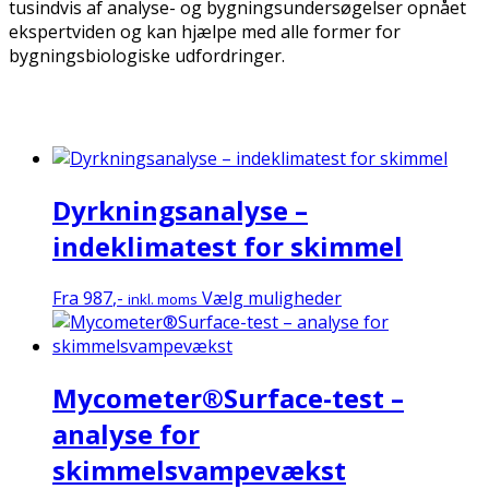
tusindvis af analyse- og bygningsundersøgelser opnået
ekspertviden og kan hjælpe med alle former for
bygningsbiologiske udfordringer.
Dyrkningsanalyse –
indeklimatest for skimmel
Dette
Fra
987
,-
Vælg muligheder
inkl. moms
vare
har
flere
Mycometer®Surface-test –
varianter.
Mulighederne
analyse for
kan
skimmelsvampevækst
vælges