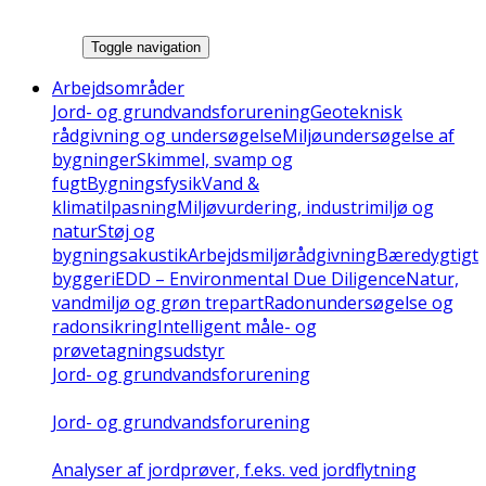
Toggle navigation
Arbejdsområder
Jord- og grundvandsforurening
Geoteknisk
rådgivning og undersøgelse
Miljøundersøgelse af
bygninger
Skimmel, svamp og
fugt
Bygningsfysik
Vand &
klimatilpasning
Miljøvurdering, industrimiljø og
natur
Støj og
bygningsakustik
Arbejdsmiljørådgivning
Bæredygtigt
byggeri
EDD – Environmental Due Diligence
Natur,
vandmiljø og grøn trepart
Radonundersøgelse og
radonsikring
Intelligent måle- og
prøvetagningsudstyr
Jord- og grundvandsforurening
Jord- og grundvandsforurening
Analyser af jordprøver, f.eks. ved jordflytning