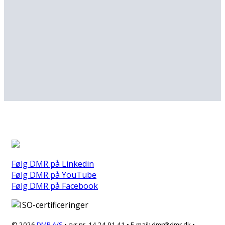
Følg DMR på Linkedin
Følg DMR på YouTube
Følg DMR på Facebook
© 2026
DMR A/S
• cvr.nr. 14 24 91 41 • E-mail: dmr@dmr.dk •