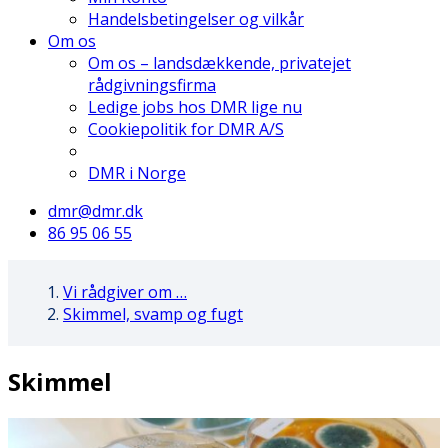
Handelsbetingelser og vilkår
Om os
Om os – landsdækkende, privatejet
rådgivningsfirma
Ledige jobs hos DMR lige nu
Cookiepolitik for DMR A/S
DMR i Norge
dmr@dmr.dk
86 95 06 55
Vi rådgiver om …
Skimmel, svamp og fugt
Skimmel