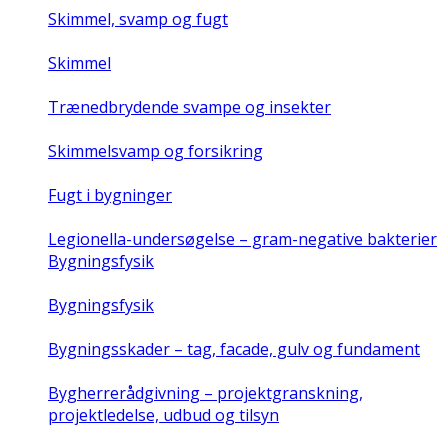
Skimmel, svamp og fugt
Skimmel
Trænedbrydende svampe og insekter
Skimmelsvamp og forsikring
Fugt i bygninger
Legionella-undersøgelse – gram-negative bakterier
Bygningsfysik
Bygningsfysik
Bygningsskader – tag, facade, gulv og fundament
Bygherrerådgivning – projektgranskning,
projektledelse, udbud og tilsyn