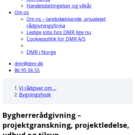
Handelsbetingelser og vilkår
Om os
Om os – landsdækkende, privatejet
rådgivningsfirma
Ledige jobs hos DMR lige nu
Cookiepolitik for DMR A/S
DMR i Norge
dmr@dmr.dk
86 95 06 55
Vi rådgiver om …
Bygningsfysik
Bygherrerådgivning –
projektgranskning, projektledelse,
udbud og tilsyn