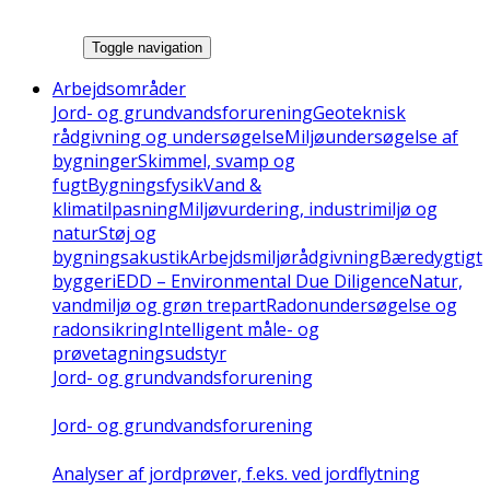
Toggle navigation
Arbejdsområder
Jord- og grundvandsforurening
Geoteknisk
rådgivning og undersøgelse
Miljøundersøgelse af
bygninger
Skimmel, svamp og
fugt
Bygningsfysik
Vand &
klimatilpasning
Miljøvurdering, industrimiljø og
natur
Støj og
bygningsakustik
Arbejdsmiljørådgivning
Bæredygtigt
byggeri
EDD – Environmental Due Diligence
Natur,
vandmiljø og grøn trepart
Radonundersøgelse og
radonsikring
Intelligent måle- og
prøvetagningsudstyr
Jord- og grundvandsforurening
Jord- og grundvandsforurening
Analyser af jordprøver, f.eks. ved jordflytning