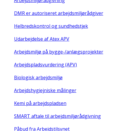
Arbejdsmiljørådgivning
DMR er autoriseret arbejdsmiljørådgiver
Helbredskontrol og sundhedstjek
Udarbejdelse af Atex APV
Arbejdsmiljø på bygge-/anlægsprojekter
Arbejdspladsvurdering (APV)
Biologisk arbejdsmiljø
Arbejdshygiejniske målinger
Kemi på arbejdspladsen
SMART aftale til arbejdsmiljørådgivning
Påbud fra Arbejdstilsynet