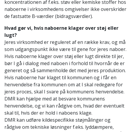
koncentrationen af f.eks. støv eller kemiske stoffer hos
naboerne i virksomhedens omgivelser ikke overskrider
de fastsatte B-værdier (bidragsværdier).
Hvad gør vi, hvis naboerne klager over støj eller
lugt?
Jeres virksomhed er reguleret af en række krav, og må
som udgangspunkt ikke være til gene for jeres naboer.
Hvis naboerne klager over støj eller lugt direkte til jer,
bør I gå i dialog med naboen i forhold til hvornår de er
generet og så sammenholde det med jeres produktion.
Hvis naboerne har klaget til kommunen og i får en
henvendelse fra kommunen om at I skal redegøre for
jeres proces, skal I svare på kommunens henvendelse.
DMR kan hjælpe med at besvare kommunens
henvendelse, og vi kan rådgive om, hvad der eventuelt
skal til, hvis der er hold i naboens klage.
DMR kan udføre kildespecifikke støjmålinger og
rådgive om tekniske løsninger f.eks. lyddæmpere,