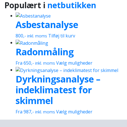
Populært i
netbutikken
Asbestanalyse
800
,-
Tilføj til kurv
inkl. moms
Radonmåling
Dette
Fra
650
,-
Vælg muligheder
inkl. moms
vare
Dyrkningsanalyse –
har
flere
indeklimatest for
varianter.
Mulighederne
skimmel
kan
vælges
Dette
Fra
987
,-
Vælg muligheder
inkl. moms
på
vare
varesiden
har