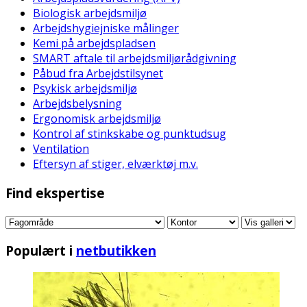
Biologisk arbejdsmiljø
Arbejdshygiejniske målinger
Kemi på arbejdspladsen
SMART aftale til arbejdsmiljørådgivning
Påbud fra Arbejdstilsynet
Psykisk arbejdsmiljø
Arbejdsbelysning
Ergonomisk arbejdsmiljø
Kontrol af stinkskabe og punktudsug
Ventilation
Eftersyn af stiger, elværktøj m.v.
Find ekspertise
Populært i
netbutikken