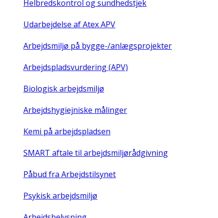
Helbredskontrol og sundhedstjek
Udarbejdelse af Atex APV
Arbejdsmiljø på bygge-/anlægsprojekter
Arbejdspladsvurdering (APV)
Biologisk arbejdsmiljø
Arbejdshygiejniske målinger
Kemi på arbejdspladsen
SMART aftale til arbejdsmiljørådgivning
Påbud fra Arbejdstilsynet
Psykisk arbejdsmiljø
Arbejdsbelysning