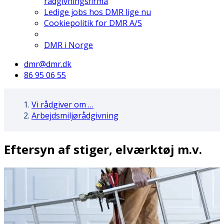
rådgivningsfirma
Ledige jobs hos DMR lige nu
Cookiepolitik for DMR A/S
DMR i Norge
dmr@dmr.dk
86 95 06 55
Vi rådgiver om …
Arbejdsmiljørådgivning
Eftersyn af stiger, elværktøj m.v.