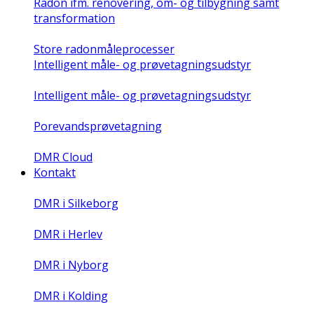
Radon ifm. renovering, om- og tilbygning samt
transformation
Store radonmåleprocesser
Intelligent måle- og prøvetagningsudstyr
Intelligent måle- og prøvetagningsudstyr
Porevandsprøvetagning
DMR Cloud
Kontakt
DMR i Silkeborg
DMR i Herlev
DMR i Nyborg
DMR i Kolding