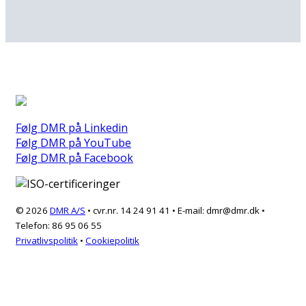
Følg DMR på Linkedin
Følg DMR på YouTube
Følg DMR på Facebook
© 2026
DMR A/S
• cvr.nr. 14 24 91 41 • E-mail: dmr@dmr.dk •
Telefon:
86 95 06 55
Privatlivspolitik
•
Cookiepolitik