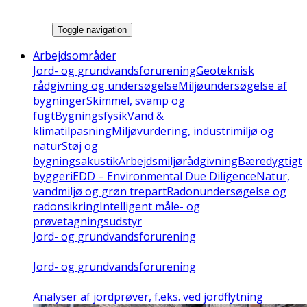
Toggle navigation
Arbejdsområder
Jord- og grundvandsforurening
Geoteknisk
rådgivning og undersøgelse
Miljøundersøgelse af
bygninger
Skimmel, svamp og
fugt
Bygningsfysik
Vand &
klimatilpasning
Miljøvurdering, industrimiljø og
natur
Støj og
bygningsakustik
Arbejdsmiljørådgivning
Bæredygtigt
byggeri
EDD – Environmental Due Diligence
Natur,
vandmiljø og grøn trepart
Radonundersøgelse og
radonsikring
Intelligent måle- og
prøvetagningsudstyr
Jord- og grundvandsforurening
Jord- og grundvandsforurening
Analyser af jordprøver, f.eks. ved jordflytning