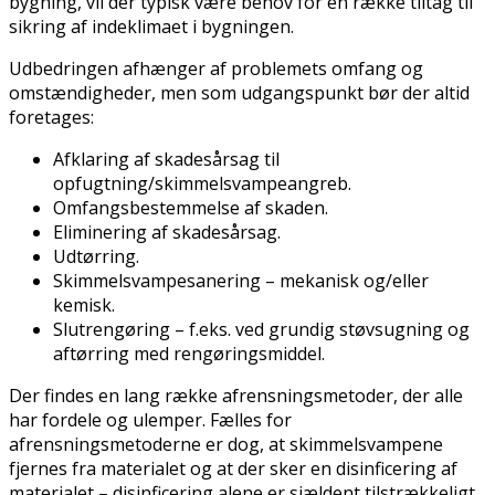
bygning, vil der typisk være behov for en række tiltag til
sikring af indeklimaet i bygningen.
Udbedringen afhænger af problemets omfang og
omstændigheder, men som udgangspunkt bør der altid
foretages:
Afklaring af skadesårsag til
opfugtning/skimmelsvampeangreb.
Omfangsbestemmelse af skaden.
Eliminering af skadesårsag.
Udtørring.
Skimmelsvampesanering – mekanisk og/eller
kemisk.
Slutrengøring – f.eks. ved grundig støvsugning og
aftørring med rengøringsmiddel.
Der findes en lang række afrensningsmetoder, der alle
har fordele og ulemper. Fælles for
afrensningsmetoderne er dog, at skimmelsvampene
fjernes fra materialet og at der sker en disinficering af
materialet – disinficering alene er sjældent tilstrækkeligt.