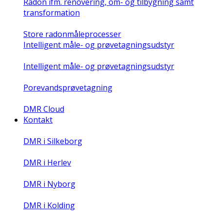
Radon ifm. renovering, om- og tilbygning samt
transformation
Store radonmåleprocesser
Intelligent måle- og prøvetagningsudstyr
Intelligent måle- og prøvetagningsudstyr
Porevandsprøvetagning
DMR Cloud
Kontakt
DMR i Silkeborg
DMR i Herlev
DMR i Nyborg
DMR i Kolding