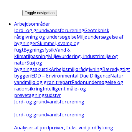
Toggle navigation
Arbejdsområder
Jord- og grundvandsforurening
Geoteknisk
rådgivning og undersøgelse
Miljøundersøgelse af
bygninger
Skimmel, svamp og
fugt
Bygningsfysik
Vand &
klimatilpasning
Miljøvurdering, industrimiljø og
natur
Støj og
bygningsakustik
Arbejdsmiljørådgivning
Bæredygtigt
byggeri
EDD – Environmental Due Diligence
Natur,
vandmiljø og grøn trepart
Radonundersøgelse og
radonsikring
Intelligent måle- og
prøvetagningsudstyr
Jord- og grundvandsforurening
Jord- og grundvandsforurening
Analyser af jordprøver, f.eks. ved jordflytning