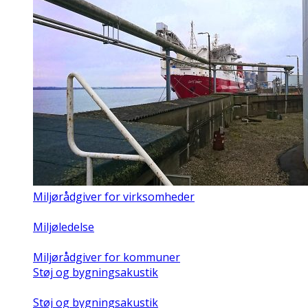
Miljørådgiver for virksomheder
Miljøledelse
Miljørådgiver for kommuner
Støj og bygningsakustik
Støj og bygningsakustik