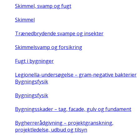
Skimmel, svamp og fugt
Skimmel
Trænedbrydende svampe og insekter
Skimmelsvamp og forsikring
Fugt i bygninger
Legionella-undersøgelse – gram-negative bakterier
Bygningsfysik
Bygningsfysik
Bygningsskader – tag, facade, gulv og fundament
Bygherrerådgivning – projektgranskning,
projektledelse, udbud og tilsyn