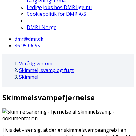
rådgivningsfirma
Ledige jobs hos DMR lige nu
Cookiepolitik for DMR A/S
DMR i Norge
dmr@dmr.dk
86 95 06 55
Vi rådgiver om …
Skimmel, svamp og fugt
Skimmel
Skimmelsvampefjernelse
Hvis det viser sig, at der er skimmelsvampeangreb i en