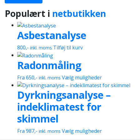
Populært i
netbutikken
Asbestanalyse
800
,-
Tilføj til kurv
inkl. moms
Radonmåling
Dette
Fra
650
,-
Vælg muligheder
inkl. moms
vare
Dyrkningsanalyse –
har
flere
indeklimatest for
varianter.
Mulighederne
skimmel
kan
vælges
Dette
Fra
987
,-
Vælg muligheder
inkl. moms
på
vare