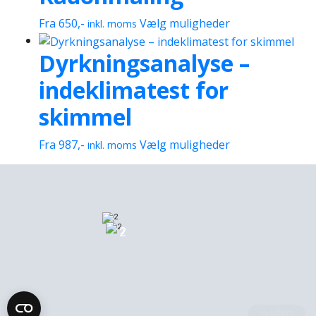
Dette
Fra
650
,-
Vælg muligheder
inkl. moms
vare
Dyrkningsanalyse –
har
flere
indeklimatest for
varianter.
Mulighederne
skimmel
kan
vælges
Dette
Fra
987
,-
Vælg muligheder
inkl. moms
på
vare
varesiden
har
flere
varianter.
Mulighederne
2
2
kan
vælges
på
varesiden