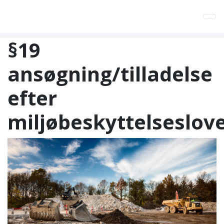
Tog
§19
ansøgning/tilladelse
efter
miljøbeskyttelseslov