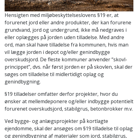
Hensigten med miljøbeskyttelseslovens §19 er, at
forurenet jord eller andre produkter, der kan forurene
grundvand, jord og undergrund, ikke må nedgraves i
eller oplægges på jorden uden tilladelse. Med andre
ord, man skal have tilladelse fra kommunen, hvis man
vil lægge jorden i depot og/eller genindbygge
overskudsjord. De fleste kommuner anvender ”skovl-
princippet”, dvs. når først jorden er på skovlen, skal der
søges om tilladelse til midlertidigt oplag og
genindbygning.
§19 tilladelser omfatter derfor projekter, hvor du
ønsker at mellemdeponere og/eller indbygge potentielt
forurenet overskudsjord, stabilgrus, betonbrokker m.v.
Ved bygge- og anlægsprojekter på kortlagte
ejendomme, skal der ansøges om §19 tilladelse til oplag
og genindbygning af materialer som jord, stabilgrus,