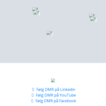
2
3
2
2
2
Følg DMR på Linkedin
Følg DMR på YouTube
Følg DMR på Facebook