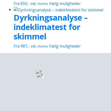
Dette
Fra
650
,-
Vælg muligheder
inkl. moms
vare
Dyrkningsanalyse –
har
flere
indeklimatest for
varianter.
Mulighederne
skimmel
kan
vælges
Dette
Fra
987
,-
Vælg muligheder
inkl. moms
på
vare
varesiden
har
flere
varianter.
Mulighederne
2
2
kan
vælges
på
varesiden