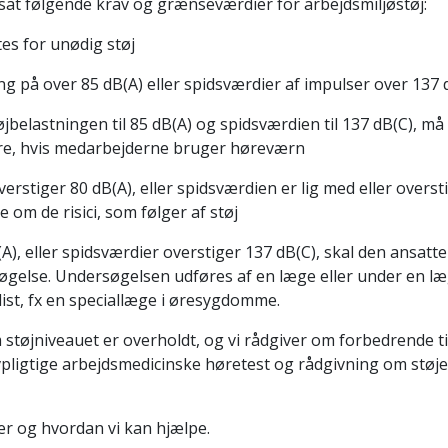
tsat følgende krav og grænseværdier for arbejdsmiljøstøj:
es for unødig støj
g på over 85 dB(A) eller spidsværdier af impulser over 137 
øjbelastningen til 85 dB(A) og spidsværdien til 137 dB(C), må
øre, hvis medarbejderne bruger høreværn
verstiger 80 dB(A), eller spidsværdien er lig med eller overst
 om de risici, som følger af støj
A), eller spidsværdier overstiger 137 dB(C), skal den ansatt
øgelse. Undersøgelsen udføres af en læge eller under en l
ist, fx en speciallæge i øresygdomme.
tøjniveauet er overholdt, og vi rådgiver om forbedrende ti
vpligtige arbejdsmedicinske høretest
og rådgivning om støj
r og hvordan vi kan hjælpe.