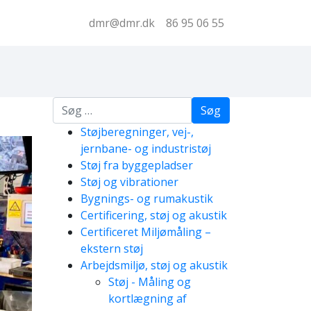
dmr@dmr.dk
86 95 06 55
Søg
Støjberegninger, vej-,
jernbane- og industristøj
Støj fra byggepladser
Støj og vibrationer
Bygnings- og rumakustik
Certificering, støj og akustik
Certificeret Miljømåling –
ekstern støj
Arbejdsmiljø, støj og akustik
Støj - Måling og
kortlægning af