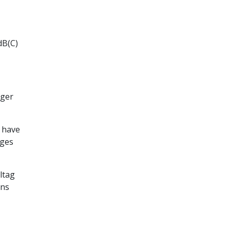
dB(C)
iger
e have
æges
ltag
ens