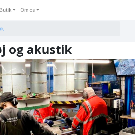
Butik
Om os
ik
øj og akustik