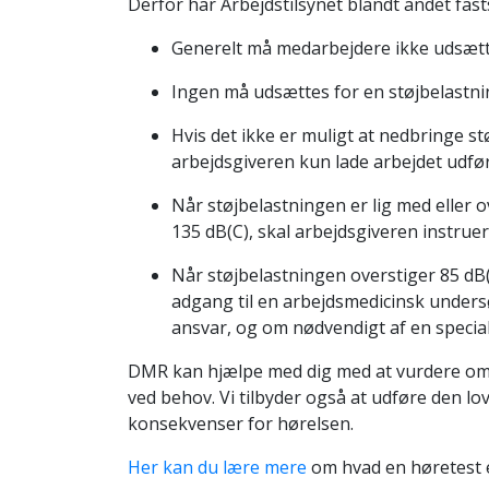
Derfor har Arbejdstilsynet blandt andet fas
Generelt må medarbejdere ikke udsætt
Ingen må udsættes for en støjbelastnin
Hvis det ikke er muligt at nedbringe st
arbejdsgiveren kun lade arbejdet udf
Når støjbelastningen er lig med eller o
135 dB(C), skal arbejdsgiveren instruere
Når støjbelastningen overstiger 85 dB(
adgang til en arbejdsmedicinsk unders
ansvar, og om nødvendigt af en special
DMR kan hjælpe med dig med at vurdere om s
ved behov. Vi tilbyder også at udføre den lo
konsekvenser for hørelsen.
Her kan du lære mere
om hvad en høretest e