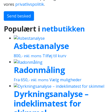
vores
privatlivspolitik
.
Send besked
Populært i
netbutikken
Asbestanalyse
800
,-
Tilføj til kurv
inkl. moms
Radonmåling
Dette
Fra
650
,-
Vælg muligheder
inkl. moms
vare
Dyrkningsanalyse –
har
flere
indeklimatest for
varianter.
Mulighederne