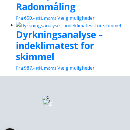
Radonmåling
Dette
Fra
650
,-
Vælg muligheder
inkl. moms
vare
Dyrkningsanalyse –
har
flere
indeklimatest for
varianter.
Mulighederne
skimmel
kan
vælges
Dette
Fra
987
,-
Vælg muligheder
inkl. moms
på
vare
varesiden
har
flere
varianter.
Mulighederne
2
2
kan
vælges
på